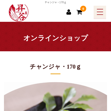
チャンジャ・170ｇ
0
商品カテゴリー
全ての商品
オンラインショップ
お勧め商品
その他商品
漬物
チャンジャ・170ｇ
その他キムチ
沖縄生もずくキムチ
長芋キムチ