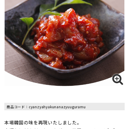
薬膳白菜キムチ
新商品
0
カートの中
HOME
特定商取引法に基づく表記
ゲスト
商品コード：cyanzyahyakunanazyuuguramu
ログイン
本場韓国の味を再現いたしました。