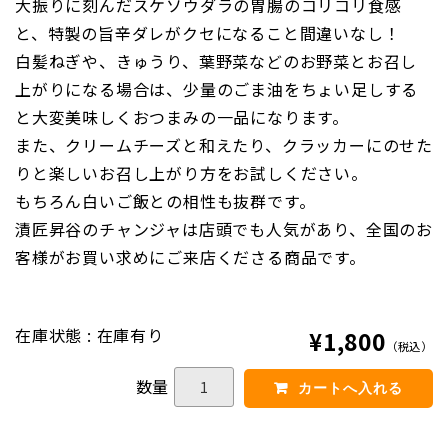
大振りに刻んだスケソウダラの胃腸のコリコリ食感
新規会員登録
と、特製の旨辛ダレがクセになること間違いなし！
白髪ねぎや、きゅうり、葉野菜などのお野菜とお召し
営業日カレンダー
上がりになる場合は、少量のごま油をちょい足しする
と大変美味しくおつまみの一品になります。
今月(2026年8月)
また、クリームチーズと和えたり、クラッカーにのせた
日
月
火
水
木
金
土
1
りと楽しいお召し上がり方をお試しください。
2
3
4
5
6
7
8
もちろん白いご飯との相性も抜群です。
9
10
11
12
13
14
15
漬匠昇谷のチャンジャは店頭でも人気があり、全国のお
16
17
18
19
20
21
22
客様がお買い求めにご来店くださる商品です。
23
24
25
26
27
28
29
30
31
翌月(2026年9月)
在庫状態 : 在庫有り
¥1,800
（税込）
日
月
火
水
木
金
土
1
2
3
4
5
数量
6
7
8
9
10
11
12
13
14
15
16
17
18
19